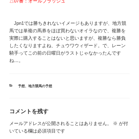
△07番：オールブラッシュ
Jpn1では勝ちきれないイメージもありますが、地方競
馬では単複の馬券をほぼ買わないオイラなので、複勝を
実際に購入することはないと思いますが、複勝なら勝負
したくなりますよね、チュウワウィザード。で、レーン
騎手ってこの前の日曜日がラストじゃなかったんです
ね…。
カ
予想
、
地方競馬の予想
テ
ゴ
リ
ー
コメントを残す
メールアドレスが公開されることはありません。
※
が付
いている欄は必須項目です