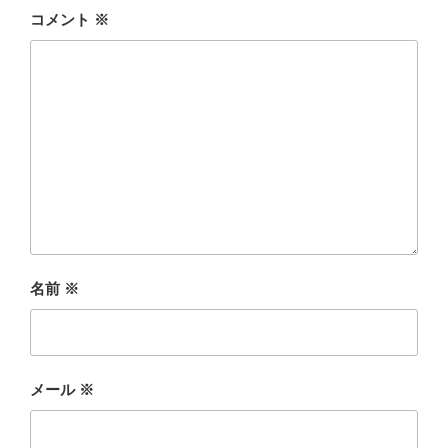
コメント
※
名前
※
メール
※