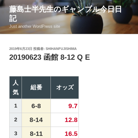
コ
藤島士半先生のギャンブル今日日
ン
記
テ
ン
Just another WordPress site
ツ
へ
ス
投
2019年6月23日
投稿者:
SHIHANFUJISHIMA
稿
キ
20190623 函館 8-12 Q E
日:
ッ
プ
人
組番
オッズ
気
6-8
9.7
1
8-14
12.8
2
8-11
16.5
3