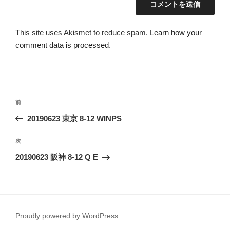
This site uses Akismet to reduce spam.
Learn how your
comment data is processed
.
投
前
前
稿
の
20190623 東京 8-12 WINPS
ナ
投
ビ
稿
次
次
ゲ
の
20190623 阪神 8-12 Q E
投
ー
稿
シ
ョ
ン
Proudly powered by WordPress