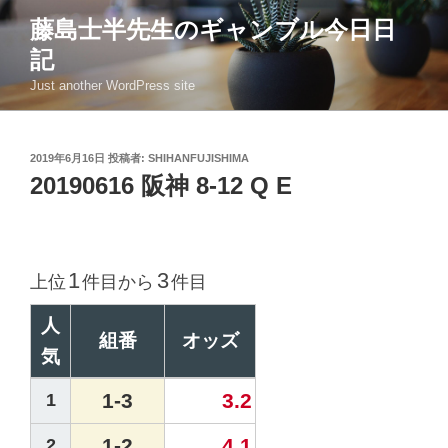
コ
藤島士半先生のギャンブル今日日
ン
記
テ
ン
Just another WordPress site
ツ
へ
ス
投
2019年6月16日
投稿者:
SHIHANFUJISHIMA
稿
キ
20190616 阪神 8-12 Q E
日:
ッ
プ
1
3
上位
件目から
件目
人
組番
オッズ
気
1-3
3.2
1
1-2
4.1
2