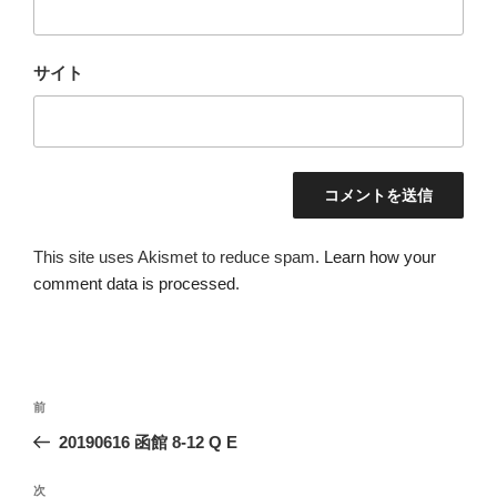
サイト
This site uses Akismet to reduce spam.
Learn how your
comment data is processed
.
投
前
前
稿
の
20190616 函館 8-12 Q E
ナ
投
ビ
稿
次
次