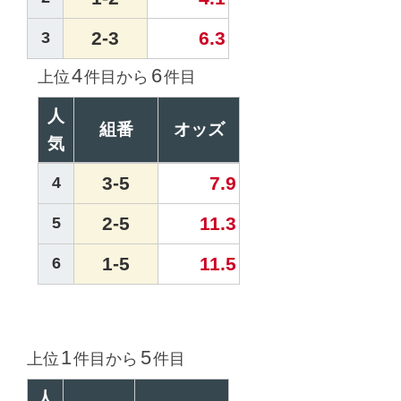
2-3
6.3
3
4
6
上位
件目から
件目
人
組番
オッズ
気
3-5
7.9
4
2-5
11.3
5
1-5
11.5
6
1
5
上位
件目から
件目
人