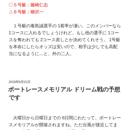
〇５号艇：篠崎仁志
△６号艇：柳沢一
１号艇の毒島誠選手の 1着率が凄い。このメンバーなら
1コースに入れるでしょうけれど、もし他の選手に 1コー
スを奪われても 2コース差しとか決めてくれそう。 1号艇
を本命にしたらオッズは安いので、相手は少しでも高配
当になるように…と、外の二人。
投
2018年8月21日
稿
ボートレースメモリアル ドリーム戦の予想
日:
です
火曜日から日曜日までの 6日間にわたって、ボートレー
スメモリアルが開催されますね。ただ台風が接近してま